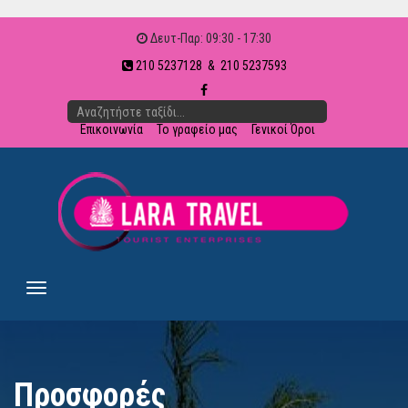
Δευτ-Παρ: 09:30 - 17:30
210 5237128 & 210 5237593
Επικοινωνία
Το γραφείο μας
Γενικοί Όροι
Προσφορές