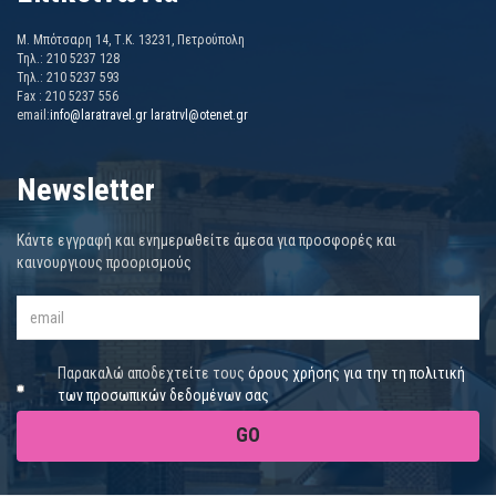
Μ. Μπότσαρη 14, Τ.Κ. 13231, Πετρούπολη
Τηλ.: 210 5237 128
Τηλ.: 210 5237 593
Fax : 210 5237 556
email:
info@laratravel.gr
laratrvl@otenet.gr
Newsletter
Κάντε εγγραφή και ενημερωθείτε άμεσα για προσφορές και
καινουργιους προορισμούς
Παρακαλώ αποδεχτείτε τους
όρους χρήσης για την τη πολιτική
των προσωπικών δεδομένων σας
GO