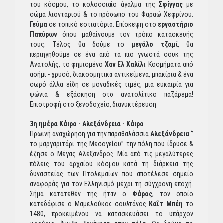
του κόσμου, το κολοσσιαίο άγαλμα της
Σφίγγας
με
σώμα λιονταριού & το πρόσωπο του Φαραώ Χεφρίνου.
Γεύμα
σε τοπικό εστιατόριο. Επίσκεψη στο
εργαστήριο
Παπύρων
όπου μαθαίνουμε τον τρόπο κατασκευής
τους. Τέλος θα δούμε το
μεγάλο τζαμί
, θα
περιηγηθούμε σε ένα από τα πιο γνωστά σουκ της
Ανατολής, το φημισμένο
Χαν Ελ Χαλίλι
. Κοσμήματα από
ασήμι - χρυσό, διακοσμητικά αντικείμενα, μπακίρια & ένα
σωρό άλλα είδη σε μοναδικές τιμές, μια ευκαιρία για
ψώνια & εξάσκηση στο ανατολίτικο παζάρεμα!
Επιστροφή στο ξενοδοχείο, διανυκτέρευση
3η ημέρα Κάιρο - Αλεξάνδρεια - Κάιρο
Πρωινή αναχώρηση για την παραθαλάσσια
Αλεξάνδρεια
‘’
το μαργαριτάρι της Μεσογείου’’ την πόλη που ίδρυσε &
έζησε ο Μέγας Αλέξανδρος. Μία από τις μεγαλύτερες
πόλεις του αρχαίου κόσμου κατά τη διάρκεια της
δυναστείας των Πτολεμαίων που αποτέλεσε σημείο
αναφοράς για τον Ελληνισμό μέχρι τη σύγχρονη εποχή.
Σήμα κατατεθέν της ήταν ο
Φάρος
, τον οποίο
κατεδάφισε ο Μαμελούκος σουλτάνος
Καΐτ Μπέη
το
1480, προκειμένου να κατασκευάσει το υπάρχον