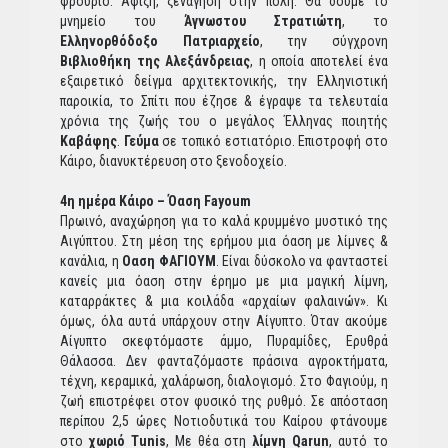
φρούριο. Άφιξη, ξενάγηση στην πόλη. Θα δούμε το
μνημείο του
Άγνωστου Στρατιώτη
, το
Ελληνορθόδοξο Πατριαρχείο
, την σύγχρονη
Βιβλιοθήκη της Αλεξάνδρειας
, η οποία αποτελεί ένα
εξαιρετικό δείγμα αρχιτεκτονικής, την Ελληνιστική
παροικία, το Σπίτι που έζησε & έγραψε τα τελευταία
χρόνια της ζωής του ο μεγάλος Έλληνας ποιητής
Καβάφης
.
Γεύμα
σε τοπικό εστιατόριο. Επιστροφή στο
Κάιρο, διανυκτέρευση στο ξενοδοχείο.
4η ημέρα Κάιρο – Όαση Fayoum
Πρωινό, αναχώρηση για το καλά κρυμμένο μυστικό της
Αιγύπτου. Στη μέση της ερήμου μια όαση με λίμνες &
κανάλια, η
Οαση ΦΑΓΙΟΥΜ
. Είναι δύσκολο να φανταστεί
κανείς μια όαση στην έρημο με μια μαγική λίμνη,
καταρράκτες & μια κοιλάδα «αρχαίων φαλαινών». Κι
όμως, όλα αυτά υπάρχουν στην Αίγυπτο. Όταν ακούμε
Αίγυπτο σκεφτόμαστε άμμο, Πυραμίδες, Ερυθρά
Θάλασσα. Δεν φανταζόμαστε πράσινα αγροκτήματα,
τέχνη, κεραμικά, χαλάρωση, διαλογισμό. Στο Φαγιούμ, η
ζωή επιστρέφει στον φυσικό της ρυθμό. Σε απόσταση
περίπου 2,5 ώρες Νοτιοδυτικά του Καίρου φτάνουμε
στο
χωριό Tunis
, Με θέα στη
λίμνη Qarun
, αυτό το