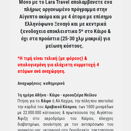
Μόνο με το Lara Travel απολαμβάνετε ένα
πλήρως οργανωμένο πρόγραμμα στην
Αίγυπτο ακόμα και με 4 άτομα με επίσημο
Ελληνόφωνο Ξεναγό και με κεντρικά
ξενοδοχεια αποκλειστικα 5* στο Κάιρο &
όχι στα προάστια (25-30 χλμ μακριά) για
μείωση κόστους.
*Η τιμή είναι τελική (με φόρους) &
υπολογισμένη για ελάχιστη συμμετοχή 4
ατόμων ανά αναχώρηση.
Αναχωρήσεις: καθημερινά
1η ημέρα Αθήνα - Κάιρο - κρουαζιέρα Νείλου
Πτήση για το
Kάιρο
ή Αλ Καχίρα, την πόλη που αποτελεί
την καρδιά του
Αραβικού Κόσμου
, των 1000 μιναρέδων
με 22.000.000 κάτοικους & πρωτεύουσα της Αιγύπτου.
Άφιξη στο αεροδρόμιο του Καίρου, έλεγχος
διαβατηρίων, συνάντηση με τον αντιπρόσωπο του
γραφείου μας, μεταφορά στο ξενοδοχείο, τακτοποίηση