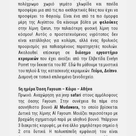
πολύχρωμο χωριό γεμάτο χλωρίδα και πανίδα
προσφέρει μια από τις πιο εκπληκτικές θέες που έχει να
προσφέρει το Φαγιούμ. Είναι ένα από τα πιο όμορφα
μέρη της Αιγύπτου. Θα κάνουμε βόλτα με
φελούκες
στην λίμνη Qarun, την παλαιότερη φυσική λίμνη του
κόσμου! Αυτός ο προστατευόμενος υγρότοπος δεν
είναι κατάλληλος για κολύμπι, αλλά ένας θρυλικός
προορισμός για παθιασμένους παρατηρητές πουλιών.
Ακολουθεί επίσκεψη σε
διάσημο εργαστήριο
κεραμικών
που έχει ανοίξει από την Ελβετίδα Evelyn
Porret την δεκαετία του 80’. Εδώ θα μάθουμε τα μυστικά
του πηλού & της κατασκευής κεραμικών.
Γεύμα, Δείπνο
.
Διαμονή σε τοπικό επιλεγμένο ξενοδοχείο.
5η ημέρα Όαση Fayoum – Κάιρο – Αθήνα
Πρωινό. Αναχώρηση για jeep
safari
στους αμμόλοφους
της όασης Fayoum. Στην συνέχεια θα πάμε στο
ασυνήθιστο βουνό
Al Mudawara,
το οποίο βρίσκεται
Δυτικά της λίμνης Al Fayoum. Μοιάζει περισσότερο με
βραχώδη σχηματισμό παρά με αληθινό βουνό. Υπάρχουν
3 διακριτές κορυφές, με ένα άλλο χαμηλότερο σημείο ή
2 στα δυτικά. Η πολυεπίπεδη εμφάνισή του είναι