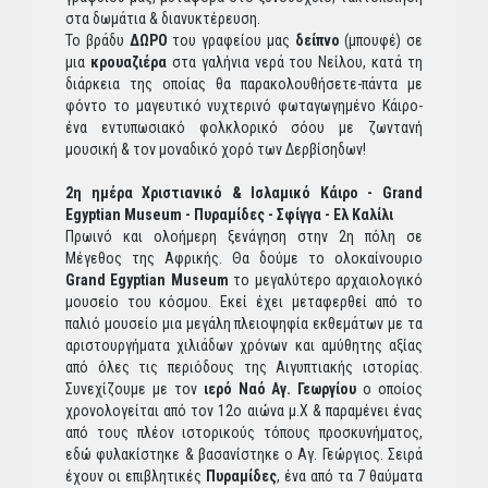
στα δωμάτια & διανυκτέρευση.
Το βράδυ
ΔΩΡΟ
του γραφείου μας
δ
είπνο
(μπουφέ) σε
μια
κ
ρουαζιέρα
στα γαλήνια νερά του Νείλου, κατά τη
διάρκεια της οποίας θα παρακολουθήσετε-πάντα με
φόντο το μαγευτικό νυχτερινό φωταγωγημένο Κάιρο-
ένα εντυπωσιακό φολκλορικό σόου με ζωντανή
μουσική & τον μοναδικό χορό των Δερβίσηδων!
2η ημέρα Χριστιανικό & Ισλαμικό Κάιρο - Grand
Egyptian Museum - Πυραμίδες - Σφίγγα - Ελ Καλίλι
Πρωινό και ολοήμερη ξενάγηση στην 2η πόλη σε
Μέγεθος της Αφρικής. Θα δούμε το ολοκαίνουριο
Grand Egyptian Museum
το μεγαλύτερο αρχαιολογικό
μουσείο του κόσμου. Εκεί έχει μεταφερθεί από το
παλιό μουσείο μια μεγάλη πλειοψηφία εκθεμάτων με τα
αριστουργήματα χιλιάδων χρόνων και αμύθητης αξίας
από όλες τις περιόδους της Αιγυπτιακής ιστορίας.
Συνεχίζουμε με τον
ιερό Ναό Αγ. Γεωργίου
ο οποίος
χρονολογείται από τον 12ο αιώνα μ.Χ & παραμένει ένας
από τους πλέον ιστορικούς τόπους προσκυνήματος,
εδώ φυλακίστηκε & βασανίστηκε ο Αγ. Γεώργιος. Σειρά
έχουν οι επιβλητικές
Πυραμίδες
, ένα από τα 7 θαύματα