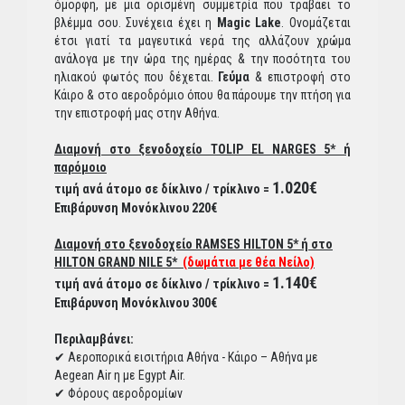
όμορφη, με μια ορισμένη συμμετρία που τραβάει το
βλέμμα σου. Συνέχεια έχει η
Magic Lake
. Ονομάζεται
έτσι γιατί τα μαγευτικά νερά της αλλάζουν χρώμα
ανάλογα με την ώρα της ημέρας & την ποσότητα του
ηλιακού φωτός που δέχεται.
Γεύμα
& επιστροφή στο
Κάιρο & στο αεροδρόμιο όπου θα πάρουμε την πτήση για
την επιστροφή μας στην Αθήνα.
Διαμονή στο ξενοδοχείο TOLIP EL NARGES 5* ή
παρόμοιο
1.020€
τιμή ανά άτομο σε δίκλινο / τρίκλινο =
Επιβάρυνση Μονόκλινου 220€
Διαμονή στο ξενοδοχείο RAMSES HILTON 5* ή στο
HILTON GRAND NILE 5*
(δωμάτια με θέα Νείλο)
1.140€
τιμή ανά άτομο σε δίκλινο / τρίκλινο =
Επιβάρυνση Μονόκλινου 300€
Περιλαμβάνει:
✔ Αεροπορικά εισιτήρια Αθήνα - Κάιρο – Αθήνα με
Aegean Air η με Egypt Air.
✔ Φόρους αεροδρομίων