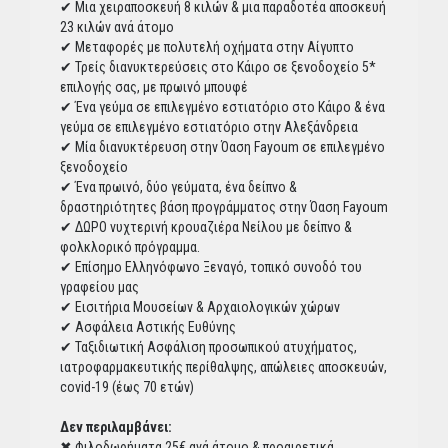
✔ Μια χειραποσκευή 8 κιλών & μια παραδοτέα αποσκευή
23 κιλών ανά άτομο
✔ Μεταφορές με πολυτελή οχήματα στην Αίγυπτο
✔ Τρείς διανυκτερεύσεις στο Κάιρο σε ξενοδοχείο 5*
επιλογής σας, με πρωινό μπουφέ
✔ Ένα γεύμα σε επιλεγμένο εστιατόριο στο Κάιρο & ένα
γεύμα σε επιλεγμένο εστιατόριο στην Αλεξάνδρεια
✔ Μία διανυκτέρευση στην Όαση Fayoum σε επιλεγμένο
ξενοδοχείο
✔ Ένα πρωινό, δύο γεύματα, ένα δείπνο &
δραστηριότητες βάση προγράμματος στην Όαση Fayoum
✔ ΔΩΡΟ νυχτερινή κρουαζιέρα Νείλου με δείπνο &
φολκλορικό πρόγραμμα.
✔ Επίσημο Ελληνόφωνο Ξεναγό, τοπικό συνοδό του
γραφείου μας
✔ Εισιτήρια Μουσείων & Αρχαιολογικών χώρων
✔ Ασφάλεια Αστικής Ευθύνης
✔ Ταξιδιωτική Ασφάλιση προσωπικού ατυχήματος,
ιατροφαρμακευτικής περίθαλψης, απώλειες αποσκευών,
covid-19 (έως 70 ετών)
Δεν περιλαμβάνει:
✖ Φιλοδωρήματα 25€ ανά άτομο & προαιρετικά,