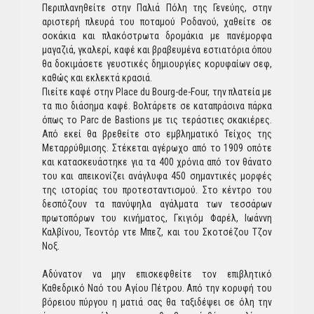
Περιπλανηθείτε στην Παλιά Πόλη της Γενεύης, στην
αριστερή πλευρά του ποταμού Ροδανού, χαθείτε σε
σοκάκια και πλακόστρωτα δρομάκια με πανέμορφα
μαγαζιά, γκαλερί, καφέ και βραβευμένα εστιατόρια όπου
θα δοκιμάσετε γευστικές δημιουργίες κορυφαίων σεφ,
καθώς και εκλεκτά κρασιά.
Πιείτε καφέ στην Place du Bourg-de-Four, την πλατεία με
τα πιο διάσημα καφέ. Βολτάρετε σε καταπράσινα πάρκα
όπως το Parc de Bastions με τις τεράστιες σκακιέρες.
Από εκεί θα βρεθείτε στο εμβληματικό Τείχος της
Μεταρρύθμισης. Στέκεται αγέρωχο από το 1909 οπότε
και κατασκευάστηκε για τα 400 χρόνια από τον θάνατο
του και απεικονίζει ανάγλυφα 450 σημαντικές μορφές
της ιστορίας του προτεσταντισμού. Στο κέντρο του
δεσπόζουν τα πανύψηλα αγάλματα των τεσσάρων
πρωτοπόρων του κινήματος, Γκιγιόμ Φαρέλ, Ιωάννη
Καλβίνου, Τεοντόρ ντε Μπεζ, και του Σκοτσέζου Τζον
Νοξ.
Αδύνατον να μην επισκεφθείτε τον επιβλητικό
Καθεδρικό Ναό του Αγίου Πέτρου. Από την κορυφή του
βόρειου πύργου η ματιά σας θα ταξιδέψει σε όλη την