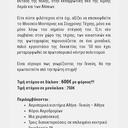
έκταση της πόλης, στην εκθαμβωτική θέα της λίμνης
Λεμάν και των Άλπεων.
Είτε είστε φιλότεχνοι είτε όχι, αξίζει να επισκεφθείτε
το Μουσείο Μοντέρνας και Σύγχρονης Τέχνης, μόνο και
μόνο λόγω του σημείου στέγασή του. Ό,τι νέο
συμβαίνει στον χώρο της τέχνης, των εικαστικών και
της φωτογραφίας παρουσιάζεται σε ένα μοναδικό,
παλιό εργοστάσιο της δεκαετίας του ’50 που έχει
μεταμορφωθεί σε πρωτοποριακό κέντρο πολιτισμού.
Είναι σίγουρο πως γνωρίζοντας την Γενεύη, θα την
ερωτευτείτε από την πρώτη στιγμή!
600€
Τιμή ατόμου σε δίκλινο :
με φόρους!!!
Τιμή ατόμου σε μονόκλινο : 750€
Περιλαμβάνονται :
Αεροπορικά εισιτήρια Αθήνα - Γενεύη – Αθήνα
Φόροι Αεροδρομίων
Μια χειραποσκευή
Τρεις διανυκτερεύσεις σε επιλεγμένο κεντρικό
ξενοδοχείο 3*