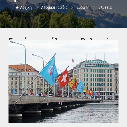
Αρχική
Ατομικά Ταξίδια
Ευρώπη
Ελβετία
Γενεύη...η πόλη των Ρολογιών
ΤΙΜΗ: 600.00€