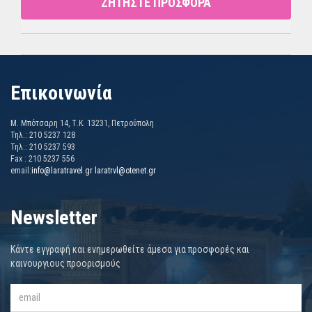
ΖΗΤΗΣΤΕ ΠΡΟΣΦΟΡΑ
Επικοινωνία
Μ. Μπότσαρη 14, Τ.Κ. 13231, Πετρούπολη
Τηλ.: 210 5237 128
Τηλ.: 210 5237 593
Fax : 210 5237 556
email:
info@laratravel.gr
laratrvl@otenet.gr
Newsletter
Κάντε εγγραφή και ενημερωθείτε άμεσα για προσφορές και
καινουργιους προορισμούς