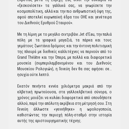
«ξεσκονίσετε» τα γαλλικά σας, να γνωρίσετε την
κοσμοπολίτικη, αλλά και την πιο ανθρωπιστική όψη της,
αφού αποτελεί ευρωπαϊκή έδρα του ΟΗΕ και γενέτειρα
του Διεθνούς Ερυθρού Σταυρού».
Με τη λίμνη με το μεγάλο σιντριβάνι Jet d’Eau, την παλιά
πόλη με τα γραφικά μαγαζιά, τα πάρκα και τους
γεμάτους ζωντάνια δρόμους και την έντονη πολιτισμική
της πλευρά με διεθνείς καλλιτέχνες να περνούν από το
Grand Théâtre και την Όπερα, με πολλά και διαφορετικά
μουσεία (συμπεριλαμβανομένου και του Διεθνούς
Μουσείου Ρολογιών), η Γενεύη δεν θα σας αφήσει σε…
ησυχία ούτε λεπτό.
Εκατόν πενήντα εννέα χιλιόμετρα μακριά από την
ελβετική πρωτεύουσα, στα γαλλοελβετικά σύνορα, ο
χρόνος μοιάζει να κυλάει διαφορετικά από οπουδήποτε
αλλού, παρά την απόλυτη ακρίβεια στη μέτρησή σου. Στη
Γενεύη άλλωστε «γεννήθηκε» η ωρολογοποιία,
καθιστώντας την περιοχή πόλη-σταθμό στην ιστορία
αυτής της αριστουργηματικής τέχνης.