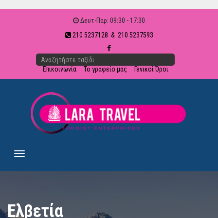
Δευτ-Παρ: 09:30 - 17:30
210 5237128 & 210 5237593
Επικοινωνία
Το γραφείο μας
Γενικοί Όροι
Ελβετία