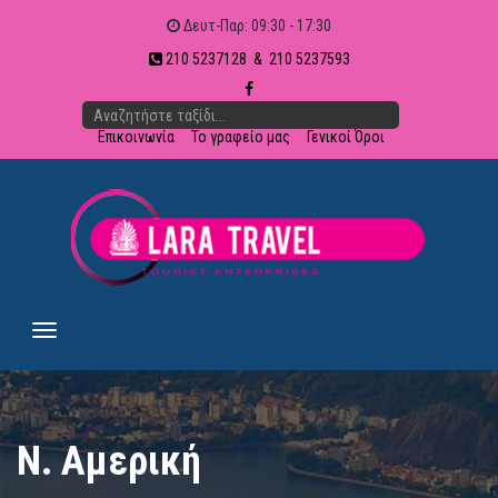
Δευτ-Παρ: 09:30 - 17:30
210 5237128 & 210 5237593
Επικοινωνία
Το γραφείο μας
Γενικοί Όροι
Ν. Αμερική