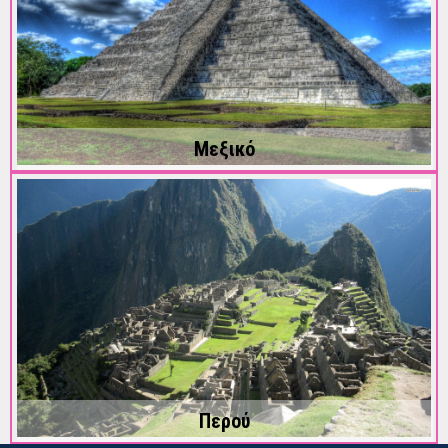
Μεξικό
Περού