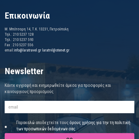
Επικοινωνία
Μ. Μπότσαρη 14, Τ.Κ. 13231, Πετρούπολη
Τηλ.: 210 5237 128
Τηλ.: 210 5237 593
Fax : 210 5237 556
email:
info@laratravel.gr
laratrvl@otenet.gr
Newsletter
Κάντε εγγραφή και ενημερωθείτε άμεσα για προσφορές και
καινουργιους προορισμούς
Παρακαλώ αποδεχτείτε τους
όρους χρήσης για την τη πολιτική
των προσωπικών δεδομένων σας