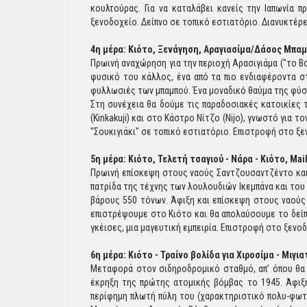
κουλτούρας. Για να καταλάβει κανείς την Ιαπωνία 
ξενοδοχείο. Δείπνο σε τοπικό εστιατόριο. Διανυκτέρ
4η μέρα: Κιότο, Ξενάγηση, Αραγιασίμα/Δάσος Μπαμ
Πρωινή αναχώρηση για την περιοχή Αρασιγιάμα ("το Β
φυσικό του κάλλος, ένα από τα πιο ενδιαφέροντα στ
φυλλωσιές των μπαμπού. Ένα μοναδικό θαύμα της φύση
Στη συνέχεια θα δούμε τις παραδοσιακές κατοικίες
(Kinkakuji) και στο Κάστρο Νίτζο (Nijo), γνωστό για 
"Σουκιγιάκι" σε τοπικό εστιατόριο. Επιστροφή στο ξ
5η μέρα: Κιότο, Τελετή τσαγιού - Νάρα - Κιότο, Ma
Πρωινή επίσκεψη στους ναούς Σαντζουσαντζέντο και 
πατρίδα της τέχνης των λουλουδιών Ικεμπάνα και του
βάρους 550 τόνων. Άφιξη και επίσκεψη στους ναούς Κ
επιστρέψουμε στο Κιότο και θα απολαύσουμε το δεί
γκέισες, μια μαγευτική εμπειρία. Επιστροφή στο ξενο
6η μέρα: Κιότο - Τραίνο βολίδα για Χιροσίμα - Μιγια
Μεταφορά στον σιδηροδρομικό σταθμό, απ’ όπου θα 
έκρηξη της πρώτης ατομικής βόμβας το 1945. Άφιξη
περίφημη πλωτή πύλη του (χαρακτηριστικό πολυ-φωτ