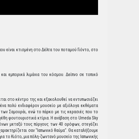
ου είναι κτισμένη στο Δέλτα του ποταμού Γιόντο, στο
αι εμπορικά λιμάνια του κόσμου. Δείπνο σε τοπικό
εται στο κέντρο της και εξακολουθεί να εντυπωσιάζει
 ένα πολύ ενδιαφέρον μουσείο με αξιόλογα εκθέματα
των Σαμουράι, ενώ το πάρκο με τις κερασιές που το
εγέθη φουτουριστικά κτίρια. Η ανάβαση στο Umeda Sky
εμένων μεταξύ τους πύργους των 40 ορόφων, στεγάζει
χαρακτηρίζεται σαν "Ιαπωνικό θαύμα". Θα καταλήξουμε
ια το Κιότο, μια πόλη-ζωντανό μουσείο της Ιαπωνικής