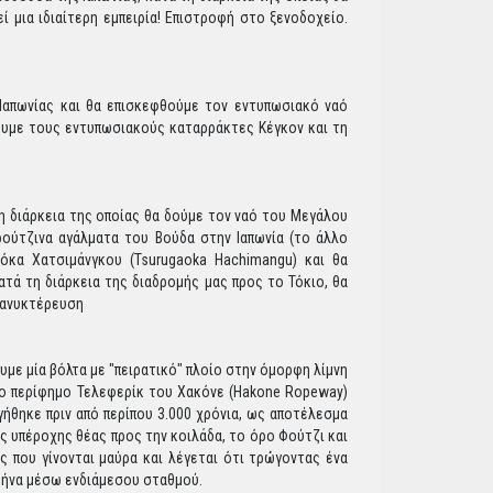
 μια ιδιαίτερη εμπειρία! Επιστροφή στο ξενοδοχείο.
 Ιαπωνίας και θα επισκεφθούμε τον εντυπωσιακό ναό
ουμε τους εντυπωσιακούς καταρράκτες Κέγκον και τη
η διάρκεια της οποίας θα δούμε τον ναό του Μεγάλου
ρούτζινα αγάλματα του Βούδα στην Ιαπωνία (το άλλο
όκα Χατσιμάνγκου (Tsurugaoka Hachimangu) και θα
ατά τη διάρκεια της διαδρομής μας προς το Τόκιο, θα
Διανυκτέρευση
υμε μία βόλτα με "πειρατικό" πλοίο στην όμορφη λίμνη
: το περίφημο Τελεφερίκ του Χακόνε (Hakone Ropeway)
γήθηκε πριν από περίπου 3.000 χρόνια, ως αποτέλεσμα
 υπέροχης θέας προς την κοιλάδα, το όρο Φούτζι και
ς που γίνονται μαύρα και λέγεται ότι τρώγοντας ένα
Αθήνα μέσω ενδιάμεσου σταθμού.