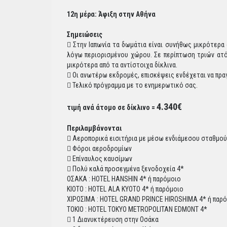
12η μέρα: Άφιξη στην Αθήνα
Σημειώσεις
 Στην Ιαπωνία τα δωμάτια είναι συνήθως μικρότερα
λόγω περιορισμένου χώρου. Σε περίπτωση τριών ατόμω
μικρότερα από τα αντίστοιχα δίκλινα.
 Οι ανωτέρω εκδρομές, επισκέψεις ενδέχεται να πρα
 Τελικό πρόγραμμα με το ενημερωτικό σας.
4.340€
τιμή ανά άτομο σε δίκλινο =
Περιλαμβάνονται
 Αεροπορικά εισιτήρια με μέσω ενδιάμεσου σταθμού
 Φόροι αεροδρομίων
 Επίναυλος καυσίμων
 Πολύ καλά προσεγμένα ξενοδοχεία 4*
ΟΣΑΚΑ : HOTEL HANSHIN 4* ή παρόμοιο
ΚΙΟΤΟ : HOTEL ALA KYOTO 4* ή παρόμοιο
ΧΙΡΟΣΙΜΑ : HOTEL GRAND PRINCE HIROSHIMA 4* ή παρ
TOKIO : HOTEL TOKYO METROPOLITAN EDMONT 4*
 1 Διανυκτέρευση στην Οσάκα