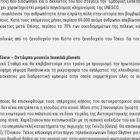
τόν) που διασώθηκε και ο σκελετός του που στέγαζε την "Εμπορική Έκθεση
 έχει χαρακτηριστεί μνημείο παγκόσμιας κληρονομιάς της UNESCO.
υ συγκλόνισε την ανθρωπότητα: ήταν η πρώτη πόλη στην ιστορία που βομβα
ους. Κατά τους επόμενους μήνες περίπου 60.000 ακόμα άνθρωποι απεβίωσαν
δεκαετίες μετά. Επίσης, περίπου το 70% των οικοδομημάτων της πόλεως κ
οδικώς από το ξενοδοχείο του Κιότο στο ξενοδοχείο του Τόκιο. Για τον
 Τόκιο – Οντάιμπα μουσείο teamlab planets
ικό Σταθμό και θα επιβιβαστούμε στο τραίνο με προορισμό την πρωτεύου
ρίφημη γέφυρα Rainbow και τη μικρογραφία του αγάλματος της ελευθερίας
ισκέπτες μια διαδραστική εμπειρία στην οποία συμμετέχουν όλες οι αι
 οποίας θα επισκεφθούμε τους υπέροχους κήπους του αυτοκρατορικού ανα
ν είναι επιτρέπεται η είσοδος στο κοινό. Μόνο στις 2 Ιανουαρίου (γιορτή 
στο εσωτερικό του παλατιού και να δουν τα μέλη της Αυτοκρατορικής οικογ
ing street, Χαραζούκου που εντυπωσιάζει με τη νεανική κολεξιόν του και 
 τα υπερπολυτελή καταστήματα της περιοχής της Γκίνζα (Ginza). Θα επισκ
ζι Τζίνγκου. Τέλος επίσκεψη στον πύργο τηλεπικοινωνιών Tokyo Skytree για
 μια βραδινή βόλτα με τον αρχηγό μας στην φαντασμαγορικά φωτισμένη πρωτ