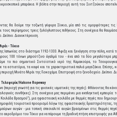
ικροσκοπικά μπαράκια. Η βόλτα στην περιοχή αυτή του Σιντζούκου αποτελεί
οντας θα δούμε την τοξωτή γέφυρα Σίνκιο, μία από τις ομορφότερες τις
αι τους περίφημους τρεις ξυλόγλυπτους πιθήκους. Στη συνέχεια θα θαυμάσ
ο. Δείπνο. Διανυκτέρευση.
ιράι - Τόκιο
ς Ιαπωνίας στο διάστημα 1192-1333. Άφιξη και ξενάγηση στην πόλη, κατά τ
άρους 100 τόνων μπρούτζινο άγαλμά του - ένα από τα δύο μεγαλύτερα μπ
ούμε το πιο σημαντικό Σιντοϊστικό ιερό της Καμακούρα, το Τσουρουγκα
τα εστιατόρια, τα καφέ και τα χαρακτηριστικά παλιά μαγαζάκια. Επίσης, κ
περιοχή Μινάτο Μιράι της Γιοκοχάμα. Επιστροφή στο ξενοδοχείο. Δείπνο. 
ι), Τελεφερίκ/Hakone Ropeway
 (περιοχή γνωστή για τις φυσικές ιαματικές της πηγές). Φθάνοντας θα κάνο
ολογικές συνθήκες). Στη συνέχεια μας περιμένει μια εκπληκτική εμπειρία
Κοιλάδα Βρασμού"), μια ηφαιστειακή κοιλάδα με θερμές πηγές που δημιουρ
δημοφιλή τουριστικό προορισμό λόγω της ηφαιστειακής δραστηριότητας, της
 μαύρων αυγών - μια τοπική σπεσιαλιτέ αυγών βρασμένων στις θερμές πηγέ
στο αεροδρόμιο του Τόκιο για να πάρουμε τη βραδινή πτήση επιστροφής για 