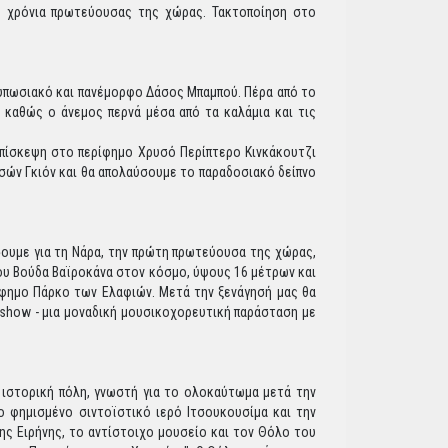
000 χρόνια πρωτεύουσας της χώρας. Τακτοποίηση στο
ντυπωσιακό και πανέμορφο Δάσος Μπαμπού. Πέρα από το
, καθώς ο άνεμος περνά μέσα από τα καλάμια και τις
επίσκεψη στο περίφημο Χρυσό Περίπτερο Κινκάκουτζι
κεϊσών Γκιόν και θα απολαύσουμε το παραδοσιακό δείπνο
σουμε για τη Νάρα, την πρώτη πρωτεύουσα της χώρας,
του Βούδα Βαϊροκάνα στον κόσμο, ύψους 16 μέτρων και
ερίφημο Πάρκο των Ελαφιών. Μετά την ξενάγησή μας θα
show - μια μοναδική μουσικοχορευτική παράσταση με
 ιστορική πόλη, γνωστή για το ολοκαύτωμα μετά την
ο φημισμένο σιντοϊστικό ιερό Ιτσουκουσίμα και την
ς Ειρήνης, το αντίστοιχο μουσείο και τον Θόλο του