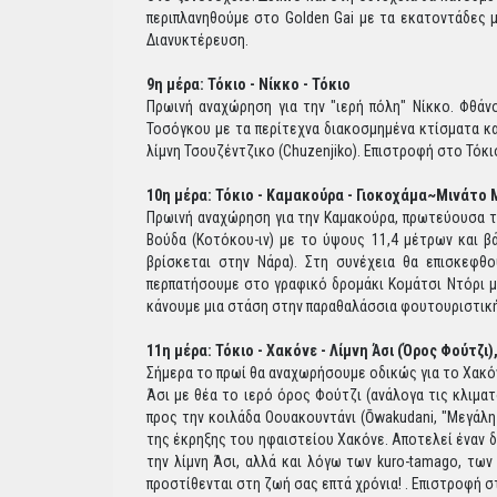
περιπλανηθούμε στο Golden Gai με τα εκατοντάδες μ
Διανυκτέρευση.
9η μέρα: Τόκιο - Νίκκο - Τόκιο
Πρωινή αναχώρηση για την "ιερή πόλη" Νίκκο. Φθάν
Τοσόγκου με τα περίτεχνα διακοσμημένα κτίσματα κ
λίμνη Τσουζέντζικο (Chuzenjiko). Επιστροφή στο Τόκι
10η μέρα: Τόκιο - Καμακούρα - Γιοκοχάμα~Μινάτο Μ
Πρωινή αναχώρηση για την Καμακούρα, πρωτεύουσα τη
Βούδα (Κοτόκου-ιν) με το ύψους 11,4 μέτρων και β
βρίσκεται στην Νάρα). Στη συνέχεια θα επισκεφθ
περπατήσουμε στο γραφικό δρομάκι Κομάτσι Ντόρι με 
κάνουμε μια στάση στην παραθαλάσσια φουτουριστική 
11η μέρα: Τόκιο - Χακόνε - Λίμνη Άσι (Όρος Φούτζ
Σήμερα το πρωί θα αναχωρήσουμε οδικώς για το Χακόνε
Άσι με θέα το ιερό όρος Φούτζι (ανάλογα τις κλιματ
προς την κοιλάδα Οουακουντάνι (Ōwakudani, "Μεγάλη 
της έκρηξης του ηφαιστείου Χακόνε. Αποτελεί έναν 
την λίμνη Άσι, αλλά και λόγω των kuro-tamago, των
προστίθενται στη ζωή σας επτά χρόνια! . Επιστροφή 