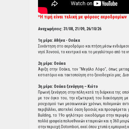
*Η τιμή είναι τελική με φόρους αεροδρομίων
Αναχωρήσεις: 31/08, 21/09, 26/10/26
1η μέρα: Αθήνα - Οσάκα
Συνάντηση στο αεροδρόμιο και πτήση μέσω ενδιάμεσου
νησί Χονσού, το κεντρικό και το μεγαλύτερο από τα ν
2η μέρα: Οσάκα
Άφιξη στην Οσάκα, τον "Μεγάλο Λόφο", όπως μεταφ
εστιατόριο και τακτοποίηση στο ξενοδοχείο μας. Δι
3η μέρα: Οσάκα ξενάγηση – Κιότο
Πρωινή ξενάγηση στην πόλη κατά τη διάρκεια της οπο
με τον όγκο του, την εξωτερική του διακόσμηση με
ρουχισμού των μεσαιωνικών χρόνων, πολεμικών αντι
περιβάλλει, αποτελεί όαση δροσιάς και προσφέρεται 
Building, το 19ο ψηλότερο οικοδόμημα στην περιφέρ
πολλά γραφεία πολυεθνικών εταιρειών και η 360 μοιρ
στην περιοχή Dotombori, εκεί όπου χτυπά η εμπορική