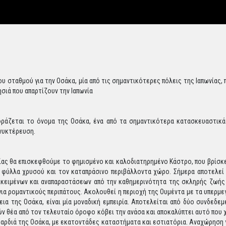
 σταθμού για την Οσάκα, μία από τις σημαντικότερες πόλεις της Ιαπωνίας, π
ησιά που απαρτίζουν την Ιαπωνία
ράζεται το όνομα της Οσάκα, ένα από τα σημαντικότερα κατασκευαστικά κ
ανυκτέρευση.
ίας θα επισκεφθούμε το φημισμένο και καλοδιατηρημένο Κάστρο, που βρίσκ
 φύλλα χρυσού και τον καταπράσινο περιβάλλοντα χώρο. Σήμερα αποτελεί
κειμένων και αναπαραστάσεων από την καθημερινότητα της σκληρής ζωής 
για ρομαντικούς περιπάτους. Ακολουθεί η περιοχή της Ουμέντα με τα υπερμ
εια της Οσάκα, είναι μία μοναδική εμπειρία. Αποτελείται από δύο συνδεδ
ών θέα από τον τελευταίο όροφο κόβει την ανάσα και αποκαλύπτει αυτό που 
 καρδιά της Οσάκα, με εκατοντάδες καταστήματα και εστιατόρια. Αναχώρηση γ