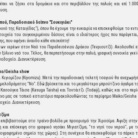
πρέπει να ζήσει στα δρομάκια και στο περιβάλλον της παλιάς και επί 1.
ευση.
πού, Παραδοσιακό δείπνο "Σουκιγιάκι"
ουνό της Καταιγίδας"), όπου θα έχουμε την ευκαιρία να επισκεφθούμε το ε
οιχεία του συγκεκριμένου δάσους είναι ο ιδιαίτερος ήχος που παράγεται
ς, που αφήνει άναυδο κάθε επισκέπτη!
 των ιερέων στον Ναό του Παραδεισένιου Δράκου (Τενριουτζί). Ακολουθεί 
τον ξύλινο ναό του. Τέλος, θα περπατήσουμε στην παλιά, γραφική συνοικία γ
ενοδοχείο. Διανυκτέρευση.
iko/Geisha show
Κιγιομίζου (Kiyomizu). Μετά την παραδοσιακή τελετή τσαγιού θα αναχωρή
 μελοδράματος "Νο". Εδώ βρίσκεται και το μεγαλύτερο μπρούτζινο άγαλμα 
ασούγκα Τάισα (Kasuga Taisha) και Τοντάιτζι (Todaiji), καθώς και στο π
πνο μας σε τοπικό εστιατόριο παρακολουθώντας το περίφημο Maiko/Geisha 
δοχείο. Διανυκτέρευση.
τζίμα
επιβιβαστούμε στο τραίνο-βολίδα με προορισμό την Χιροσίμα. Άφιξη στην
 και επίσκεψη στο γραφικό νησάκι Μιγιατζίμα, "το νησί του νερού", με τ
ογραφημένο σημείο της χώρας). Στη συνέχεια θα επισκεφθούμε το πάρκο τη