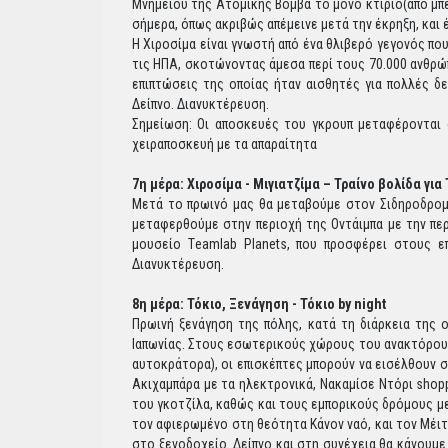
Μνημείου της Ατομικής Βόμβα το μόνο κτίριο(από μπε
σήμερα, όπως ακριβώς απέμεινε μετά την έκρηξη, και
Η Χιροσίμα είναι γνωστή από ένα θλιβερό γεγονός πο
τις ΗΠΑ, σκοτώνοντας άμεσα περί τους 70.000 ανθρώπ
επιπτώσεις της οποίας ήταν αισθητές για πολλές 
Δείπνο. Διανυκτέρευση.
Σημείωση: Οι αποσκευές του γκρουπ μεταφέρονται 
χειραποσκευή με τα απαραίτητα
7η μέρα: Χιροσίμα - Μιγιατζίμα – Τραίνο βολίδα για
Μετά το πρωινό μας θα μεταβούμε στον Σιδηροδρομ
μεταφερθούμε στην περιοχή της Οντάιμπα με την πε
μουσείο Τeamlab Planets, που προσφέρει στους επ
Διανυκτέρευση.
8η μέρα: Τόκιο, Ξενάγηση - Τόκιο by night
Πρωινή ξενάγηση της πόλης, κατά τη διάρκεια της
Ιαπωνίας. Στους εσωτερικούς χώρους του ανακτόρου δε
αυτοκράτορα), οι επισκέπτες μπορούν να εισέλθουν 
Ακιχαμπάρα με τα ηλεκτρονικά, Νακαμίσε Ντόρι shopp
του γκοτζίλα, καθώς και τους εμπορικούς δρόμους με
τον αφιερωμένο στη θεότητα Κάνον ναό, και τον Μέιτ
στο ξενοδοχείο. Δείπνο και στη συνέχεια θα κάνουμε