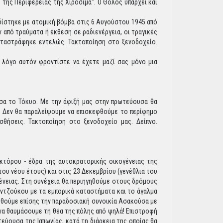
 της Περιφέρειας της Χιροσίμα". Ο Θόλος υπάρχει και
ρδίστηκε με ατομική βόμβα στις 6 Αυγούστου 1945 από
 από τραύματα ή έκθεση σε ραδιενέργεια, οι τραγικές
αταστράφηκε εντελώς. Τακτοποίηση στο ξενοδοχείο.
 λόγο αυτόν φροντίστε να έχετε μαζί σας μόνο μια
σα το Τόκυο. Με την άφιξή μας στην πρωτεύουσα θα
. Δεν θα παραλείψουμε να επισκεφθούμε το περίφημο
σθήσεις. Τακτοποίηση στο ξενοδοχείο μας. Δείπνο.
κτόρου - έδρα της αυτοκρατορικής οικογένειας της
του νέου έτους) και στις 23 Δεκεμβρίου (γενέθλια του
ένειας. Στη συνέχεια θα περιηγηθούμε στους δρόμους
Σιντζούκου με τα εμπορικά καταστήματα και το άγαλμα
εφθούμε επίσης την παραδοσιακή συνοικία Ασακούσα με
 να θαυμάσουμε τη θέα της πόλης από ψηλά! Επιστροφή
εύουσα της Ιαπωνίας, κατά τη διάρκεια της οποίας θα