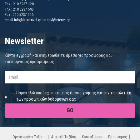
Τηλ.: 210 5237 128
Τηλ.: 210 5237 593
Fax : 210 5237 556
email:
info@laratravel.gr
laratrvl@otenet.gr
Newsletter
Κάντε εγγραφή και ενημερωθείτε άμεσα για προσφορές και
καινουργιους προορισμούς
Παρακαλώ αποδεχτείτε τους
όρους χρήσης για την τη πολιτική
των προσωπικών δεδομένων σας
GO
Οργανωμένα Ταξίδια
Ατομικά Ταξίδια
Κρουαζιέρες
Προσφορές