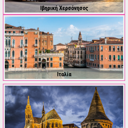
Ιβηρική Χερσόνησος
Ιταλία