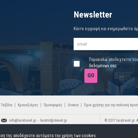
Newsletter
Κάντε εγγραφή και ενημερωθείτε ά
Παρακαλώ αποδεχτείτε το
δεδομένων σας
GO
 Ταξίδια
Κρουαζιέρες
Προσφορές
Greece
Όροι χρήσης για την πολιτική πρ
info@laratravel.gr - laratrvl@otenet.gr
© 2017 laratravel.gr.
210 5237128 & 210 5237593
ήση της αποδέχεστε αυτόματα την χρήση των cookies.