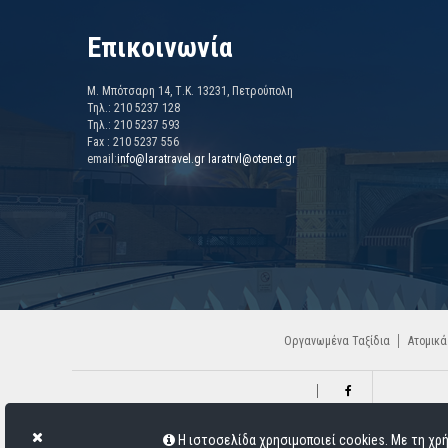
Επικοινωνία
Μ. Μπότσαρη 14, Τ.Κ. 13231, Πετρούπολη
Τηλ.: 210 5237 128
Τηλ.: 210 5237 593
Fax : 210 5237 556
email:
info@laratravel.gr
laratrvl@otenet.gr
Οργανωμένα Ταξίδια
Ατομικά
Η ιστοσελίδα χρησιμοποιεί cookies. Με τη χρ