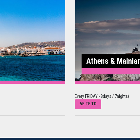
Athens & Mainla
Every FRIDAY - 8days / 7nights)
ΔΕΙΤΕ ΤΟ