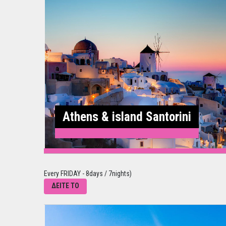
Athens & island Santorini
Every FRIDAY - 8days / 7nights)
ΔΕΙΤΕ ΤΟ