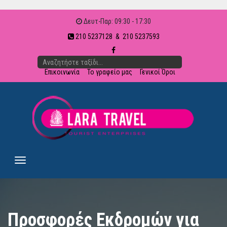
Δευτ-Παρ: 09:30 - 17:30
210 5237128 & 210 5237593
Επικοινωνία
Το γραφείο μας
Γενικοί Όροι
Προσφορές Εκδρομών για