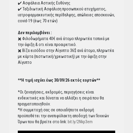
✔️ Ασφάλεια Αστικής Ευθύνης
✔️ Ταξιδιωτική Ασφάλιση προσωπικού ατυχήματος,
ιατροφαρμακευτικής περίθαλψης, απώλειες αποσκευών,
covid-19 (έως 70 ετών)
Δεν περιλαμβάνει :
✖️ Φιλοδωρήματα 40€ ανά άτομο πληρωτέα τοπικά με
την άφιξη & οτι είναι προαιρετικό.
✖️ Βίζα εισόδου στην Αίγυπτο 36$ ανά άτομο, πληρωτέα
με κάρτα (πιστωτική/χρεωστική) με την άφιξη στην
Αίγυπτο
**Η τιμή ισχύει έως 30/09/26 εκτός εορτών**
*Οι ξεναγήσεις, εκδρομές, περιηγήσεις είναι
ενδεικτικές και δύναται να αλλάξει η σειρά που θα
πραγματοποιηθούν.
*Η συμμετοχή σας σε οποιαδήποτε εκδρομή
προϋποθέτει την ανεπιφύλακτη αποδοχή των Γενικών
Όρων που θα βρείτε στο link:
bit.ly/2Nkp3em