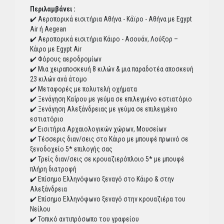
Περιλαμβάνει :
✔️ Αεροπορικά εισιτήρια Αθήνα - Κάϊρο - Αθήνα με Egypt
Air ή Aegean
✔️ Αεροπορικά εισιτήρια Κάιρο - Ασουάν, Λούξορ –
Κάιρο με Egypt Air
✔️ Φόρους αεροδρομίων
✔️ Μια χειραποσκευή 8 κιλών & μια παραδοτέα αποσκευή
23 κιλών ανά άτομο
✔️ Μεταφορές με πολυτελή οχήματα
✔️ Ξενάγηση Καΐρου με γεύμα σε επιλεγμένο εστιατόριο
✔️ Ξενάγηση Αλεξάνδρειας με γεύμα σε επιλεγμένο
εστιατόριο
✔️ Εισιτήρια Αρχαιολογικών χώρων, Μουσείων
✔️ Τέσσερις διαν/σεις στο Κάιρο με μπουφέ πρωινό σε
ξενοδοχείο 5* επιλογής σας
✔️ Τρείς διαν/σεις σε κρουαζιερόπλοιο 5* με μπουφέ
πλήρη διατροφή
✔️ Επίσημο Ελληνόφωνο ξεναγό στο Κάιρο & στην
Αλεξάνδρεια
✔️ Επίσημο Ελληνόφωνο ξεναγό στην κρουαζιέρα του
Νείλου
✔️ Τοπικό αντιπρόσωπο του γραφείου