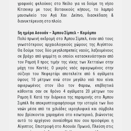
γραφικές φελούκες στο Νείλο για να δούμε τη νήσο
Κίτσενερ με τους Βοτανικούς κήπους, το λαμπρό
μαυσωλείο του Αγά Χαν. Δείπνο, διασκέδαση &
διανυκτέρευση στο πλοίο.
5η ημέρα Ασουάν – Άμπου Σίμπελ – Κομόμπο
Πολύ πρωινή εκδρομή στο Άμπου Σίμπελ, έναν από τους
γνωστότερους αρχαιολογικούς χώρους της Αιγύπτου.
Θα δούμε τους δύο μεγαλοπρεπείς ναούς, λαξευμένους
σε βράχο από ψαμμίτη οι οποίοι κατασκευάστηκαν από
τον Ραμσή ΙΙ προς τιμήν της νίκης των Χετταίων στην
μάχη του Καντές. Ο μικρός ναός αφιερωμένος στην
σύζυγο του Νεφερτάρι αποτελείτε από 6 αγάλματα
ύψους 10 μέτρων ενώ στον μεγάλο ναό που είναι
αφιερωμένος στον ίδιο τον Φαραω, επιβλητικά
κάθονται σαν σε θρόνο 4 αγάλματα 20 μέτρων του
Ραμση ΙΙ. Κατά την διάρκεια της παραμονής στο Άμπου
Σιμπέλ θα αποκρυπτογραφήσουμε την ιστορία των δυο
ναών μέσα από τα χιλιάδες ιερογλυφικά και σύμβολα
που βρίσκονται χαραγμένα στο εσωτερικό, βιώνοντας
αυτό το αρχέγονο συναίσθημα που σου προσφέρει η
Αίγυπτος. Επιστροφή στο Ασουάν. Πρωινό, Πλεύση στις