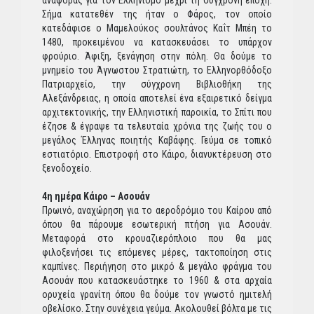
αναφοράς για τον Ελληνισμό μέχρι τη σύγχρονη εποχή.
Σήμα κατατεθέν της ήταν ο Φάρος, τον οποίο
κατεδάφισε ο Μαμελούκος σουλτάνος Καΐτ Μπέη το
1480, προκειμένου να κατασκευάσει το υπάρχον
φρούριο. Άφιξη, ξενάγηση στην πόλη. Θα δούμε το
μνημείο του Άγνωστου Στρατιώτη, το Ελληνορθόδοξο
Πατριαρχείο, την σύγχρονη Βιβλιοθήκη της
Αλεξάνδρειας, η οποία αποτελεί ένα εξαιρετικό δείγμα
αρχιτεκτονικής, την Ελληνιστική παροικία, το Σπίτι που
έζησε & έγραψε τα τελευταία χρόνια της ζωής του ο
μεγάλος Έλληνας ποιητής Καβάφης. Γεύμα σε τοπικό
εστιατόριο. Επιστροφή στο Κάιρο, διανυκτέρευση στο
ξενοδοχείο.
4η ημέρα Κάιρο – Ασουάν
Πρωινό, αναχώρηση για τo αεροδρόμιο του Καίρου από
όπου θα πάρουμε εσωτερική πτήση για Ασουάν.
Μεταφορά στο κρουαζιερόπλοιο που θα μας
φιλοξενήσει τις επόμενες μέρες, τακτοποίηση στις
καμπίνες. Περιήγηση στο μικρό & μεγάλο φράγμα του
Ασουάν που κατασκευάστηκε το 1960 & στα αρχαία
ορυχεία γρανίτη όπου θα δούμε τον γνωστό ημιτελή
οβελίσκο. Στην συνέχεια γεύμα. Ακολουθεί βόλτα με τις