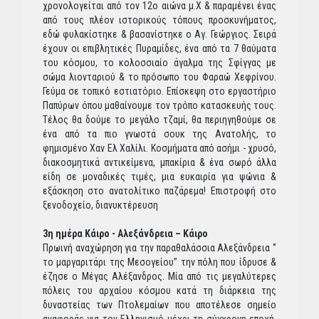
χρονολογείται από τον 12ο αιώνα μ.Χ & παραμένει ένας
από τους πλέον ιστορικούς τόπους προσκυνήματος,
εδώ φυλακίστηκε & βασανίστηκε ο Αγ. Γεώργιος. Σειρά
έχουν οι επιβλητικές Πυραμίδες, ένα από τα 7 θαύματα
του κόσμου, το κολοσσιαίο άγαλμα της Σφίγγας με
σώμα λιονταριού & το πρόσωπο του Φαραώ Χεφρίνου.
Γεύμα σε τοπικό εστιατόριο. Επίσκεψη στο εργαστήριο
Παπύρων όπου μαθαίνουμε τον τρόπο κατασκευής τους.
Τέλος θα δούμε το μεγάλο τζαμί, θα περιηγηθούμε σε
ένα από τα πιο γνωστά σουκ της Ανατολής, το
φημισμένο Χαν Ελ Χαλίλι. Κοσμήματα από ασήμι - χρυσό,
διακοσμητικά αντικείμενα, μπακίρια & ένα σωρό άλλα
είδη σε μοναδικές τιμές, μια ευκαιρία για ψώνια &
εξάσκηση στο ανατολίτικο παζάρεμα! Επιστροφή στο
ξενοδοχείο, διανυκτέρευση
3η ημέρα Κάιρο - Αλεξάνδρεια – Κάιρο
Πρωινή αναχώρηση για την παραθαλάσσια Αλεξάνδρεια ‘’
το μαργαριτάρι της Μεσογείου’’ την πόλη που ίδρυσε &
έζησε ο Μέγας Αλέξανδρος. Μία από τις μεγαλύτερες
πόλεις του αρχαίου κόσμου κατά τη διάρκεια της
δυναστείας των Πτολεμαίων που αποτέλεσε σημείο