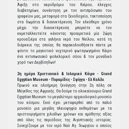
Άφιξη στο αεροδρόμιο του Καίρου, έλεγχος
διαβατηρίων, συνάντηση με τον αντιπρόσωπο του
γραφείου μας, μεταφορά στο ξενοδοχείο, τακτοποίηση
στα δωμάτια & διανυκτέρευση. Τον ελεύθερο χρόνο
μέχρι την διανυκτέρευση μπορείτε να τον
εκμεταλλευτείτε κάνοντας προαιρετικά μία 2ώρη
κρουαζιέρα στα γαλήνια νερά του Νείλου, κατά τη
διάρκεια της οποίας θα παρακολουθήσετε πάντα με
φόντο το μαγευτικό νυχτερινό φωταγωγημένο Κάιρο
ένα εντυπωσιακό φολκλορικό σόου & τον μοναδικό
χορό των Δερβίσηδων!
2η ημέρα Χριστιανικό & Ισλαμικό Κάιρο - Grand
Egyptian Museum - Πυραμίδες - Σφίγγα - Ελ Καλίλι
Πρωινό και ολοήμερη ξενάγηση στην 2η πόλη σε
Μέγεθος της Αφρικής. Θα δούμε το ολοκαίνουριο Grand
Egyptian Museum το μεγαλύτερο αρχαιολογικό μουσείο
του κόσμου. Εκεί έχει μεταφερθεί από το παλιό
μουσείο μια μεγάλη πλειοψηφία εκθεμάτων με τα
αριστουργήματα χιλιάδων χρόνων και αμύθητης αξίας
από όλες τις περιόδους της Αιγυπτιακής ιστορίας.
Συνεχίζουμε με τον ιερό Ναό Αγ. Γεωργίου ο οποίος