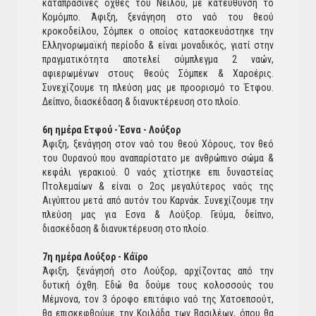
καταπράσινες όχθες του Νείλου, με κατεύθυνση το
Κομόμπο. Άφιξη, ξενάγηση στο ναό του θεού
κροκοδείλου, Σόμπεκ ο οποίος κατασκευάστηκε την
Ελληνορωμαϊκή περίοδο & είναι μοναδικός, γιατί στην
πραγματικότητα αποτελεί σύμπλεγμα 2 ναών,
αφιερωμένων στους θεούς Σόμπεκ & Χαροέρις.
Συνεχίζουμε τη πλεύση μας με προορισμό το Έτφου.
Δείπνο, διασκέδαση & διανυκτέρευση στο πλοίο.
6η ημέρα Ετφού - Έσνα - Λούξορ
Άφιξη, ξενάγηση στον ναό του θεού Χόρους, τον θεό
του Ουρανού που αναπαρίστατο με ανθρώπινο σώμα &
κεφάλι γερακιού. Ο ναός χτίστηκε επι δυναστείας
Πτολεμαίων & είναι ο 2ος μεγαλύτερος ναός της
Αιγύπτου μετά από αυτόν του Καρνάκ. Συνεχίζουμε την
πλεύση μας για Εσνα & Λούξορ. Γεύμα, δείπνο,
διασκέδαση & διανυκτέρευση στο πλοίο.
7η ημέρα Λούξορ - Κάϊρο
Άφιξη, ξενάγησή στο Λούξορ, αρχίζοντας από την
δυτική όχθη. Εδώ θα δούμε τους κολοσσούς του
Μέμνονα, τον 3 όροφο επιτάφιο ναό της Χατσεπσούτ,
θα επισκεφθούμε την Κοιλάδα των Βασιλέων, όπου θα