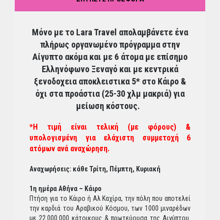
Μόνο με το Lara Travel απολαμβάνετε ένα
πλήρως οργανωμένο πρόγραμμα στην
Αίγυπτο ακόμα και με 6 άτομα με επίσημο
Ελληνόφωνο Ξεναγό και με κεντρικά
ξενοδοχεια αποκλειστικα 5* στο Κάιρο &
όχι στα προάστια (25-30 χλμ μακριά) για
μείωση κόστους.
*Η τιμή είναι τελική (με φόρους) &
υπολογισμένη για ελάχιστη συμμετοχή 6
ατόμων ανά αναχώρηση.
Αναχωρήσεις: κάθε Τρίτη, Πέμπτη, Κυριακή
1η ημέρα Αθήνα – Κάιρο
Πτήση για το Kάιρο ή Αλ Καχίρα, την πόλη που αποτελεί
την καρδιά του Αραβικού Κόσμου, των 1000 μιναρέδων
με 22.000.000 κάτοικους & πρωτεύουσα της Αιγύπτου.