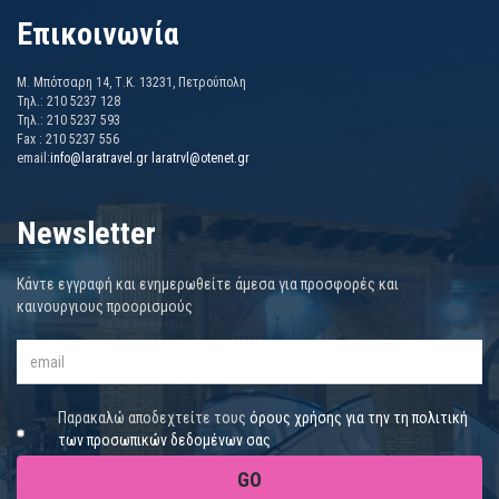
Επικοινωνία
Μ. Μπότσαρη 14, Τ.Κ. 13231, Πετρούπολη
Τηλ.: 210 5237 128
Τηλ.: 210 5237 593
Fax : 210 5237 556
email:
info@laratravel.gr
laratrvl@otenet.gr
Newsletter
Κάντε εγγραφή και ενημερωθείτε άμεσα για προσφορές και
καινουργιους προορισμούς
Παρακαλώ αποδεχτείτε τους
όρους χρήσης για την τη πολιτική
των προσωπικών δεδομένων σας
GO