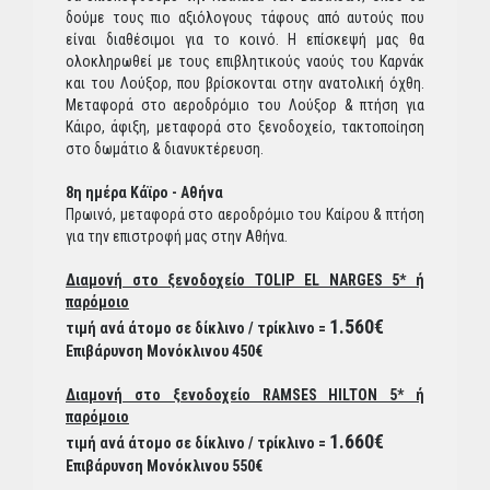
δούμε τους πιο αξιόλογους τάφους από αυτούς που
είναι διαθέσιμοι για το κοινό. Η επίσκεψή μας θα
ολοκληρωθεί με τους επιβλητικούς ναούς του Καρνάκ
και του Λούξορ, που βρίσκονται στην ανατολική όχθη.
Μεταφορά στο αεροδρόμιο του Λούξορ & πτήση για
Κάιρο, άφιξη, μεταφορά στο ξενοδοχείο, τακτοποίηση
στο δωμάτιο & διανυκτέρευση.
8η ημέρα Κάϊρο - Αθήνα
Πρωινό, μεταφορά στο αεροδρόμιο του Καίρου & πτήση
για την επιστροφή μας στην Αθήνα.
Διαμονή στο ξενοδοχείο TOLIP EL NARGES 5* ή
παρόμοιο
1.560€
τιμή ανά άτομο σε δίκλινο / τρίκλινο =
Επιβάρυνση Μονόκλινου 450€
Διαμονή στο ξενοδοχείο RAMSES HILTON 5* ή
παρόμοιο
1.660€
τιμή ανά άτομο σε δίκλινο / τρίκλινο =
Επιβάρυνση Μονόκλινου 550€