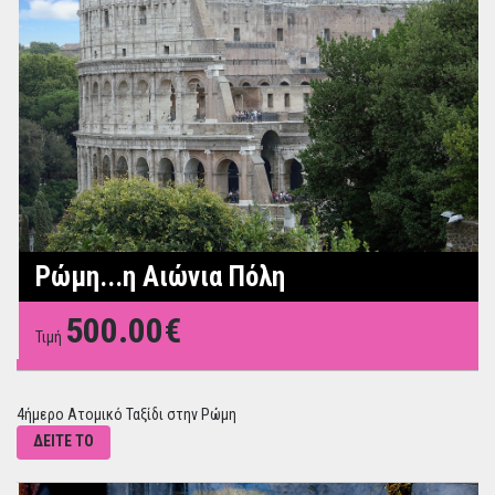
Ρώμη...η Αιώνια Πόλη
500.00€
Τιμή
4ήμερο Ατομικό Ταξίδι στην Ρώμη
ΔΕΙΤΕ ΤΟ