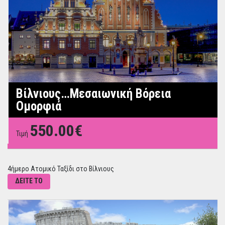
Βίλνιους…Μεσαιωνική Βόρεια
Ομορφιά
550.00€
Τιμή
4ήμερο Ατομικό Ταξίδι στο Βίλνιους
ΔΕΙΤΕ ΤΟ