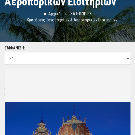
Αεροπορικών Εισιτηρίων
Αρχική
ΚΑΤΗΓΟΡΙΕΣ
Κρατήσεις Ξενοδοχείων & Αεροπορικών Εισιτηρίων
ΕΜΦΑΝΙΣΗ:
Το Lara Travel συνεργάζεται με εκατοντάδες ξενοδοχεία στην Ελλάδα &
σε όλο τον κόσμο με τιμές πραγματικά ανταγωνιστικές στα δικά σας
πάντα μέτρα.Φυσικά εάν θέλετε να πετάξετε στην Ελλάδα ή το
Εξωτερικό σας βρίσκουμε την οικονομικότερη αεροπορική εταιρία.