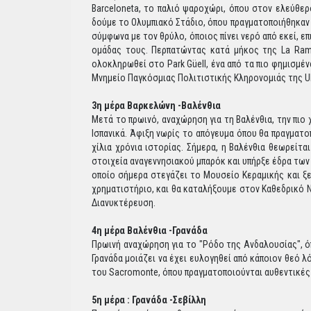
Barceloneta, το παλιό ψαροχώρι, όπου στον ελεύθε
δούμε το Ολυμπιακό Στάδιο, όπου πραγματοποιήθηκαν 
σύμφωνα με τον θρύλο, όποιος πίνει νερό από εκεί, ε
ομάδας τους. Περπατώντας κατά μήκος της La Rambl
ολοκληρωθεί στο Park Güell, ένα από τα πιο φημισμέ
Μνημείο Παγκόσμιας Πολιτιστικής Κληρονομιάς της U
3η μέρα Βαρκελώνη -Βαλένθια
Μετά το πρωινό, αναχώρηση για τη Βαλένθια, την πιο
Ισπανικά. Άφιξη νωρίς το απόγευμα όπου θα πραγματο
χίλια χρόνια ιστορίας. Σήμερα, η Βαλένθια θεωρείτα
στοιχεία αναγεννησιακού μπαρόκ και υπήρξε έδρα των
οποίο σήμερα στεγάζει το Μουσείο Κεραμικής και ξε
χρηματιστήριο, και θα καταλήξουμε στον Καθεδρικό Ν
Διανυκτέρευση.
4η μέρα Βαλένθια -Γρανάδα
Πρωινή αναχώρηση για το "Ρόδο της Ανδαλουσίας", ό
Γρανάδα μοιάζει να έχει ευλογηθεί από κάποιον θεό 
του Sacromonte, όπου πραγματοποιούνται αυθεντικές
5η μέρα : Γρανάδα -Σεβίλλη