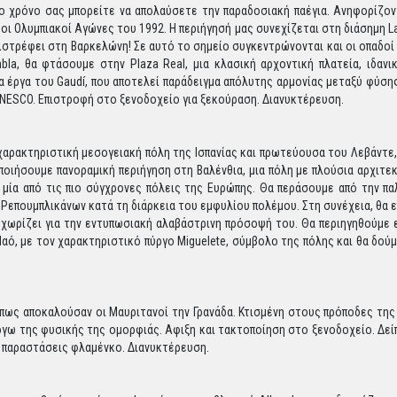
ρο χρόνο σας μπορείτε να απολαύσετε την παραδοσιακή παέγια. Ανηφορίζον
οι Ολυμπιακοί Αγώνες του 1992. Η περιήγησή μας συνεχίζεται στη διάσημη L
πιστρέφει στη Βαρκελώνη! Σε αυτό το σημείο συγκεντρώνονται και οι οπαδοί
a, θα φτάσουμε στην Plaza Real, μια κλασική αρχοντική πλατεία, ιδανι
να έργα του Gaudí, που αποτελεί παράδειγμα απόλυτης αρμονίας μεταξύ φύσης
NESCO. Επιστροφή στο ξενοδοχείο για ξεκούραση. Διανυκτέρευση.
 χαρακτηριστική μεσογειακή πόλη της Ισπανίας και πρωτεύουσα του Λεβάντ
ποιήσουμε πανοραμική περιήγηση στη Βαλένθια, μια πόλη με πλούσια αρχιτε
ι μία από τις πιο σύγχρονες πόλεις της Ευρώπης. Θα περάσουμε από την π
 Ρεπουμπλικάνων κατά τη διάρκεια του εμφυλίου πολέμου. Στη συνέχεια, θα 
χωρίζει για την εντυπωσιακή αλαβάστρινη πρόσοψή του. Θα περιηγηθούμε ε
αό, με τον χαρακτηριστικό πύργο Miguelete, σύμβολο της πόλης και θα δού
πως αποκαλούσαν οι Μαυριτανοί την Γρανάδα. Κτισμένη στους πρόποδες της
λόγω της φυσικής της ομορφιάς. Αφιξη και τακτοποίηση στο ξενοδοχείο. Δείπ
 παραστάσεις φλαμένκο. Διανυκτέρευση.