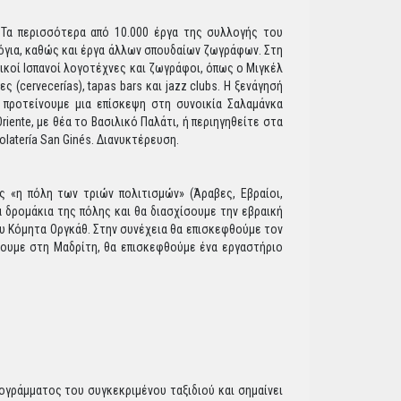
 Τα περισσότερα από 10.000 έργα της συλλογής του
όγια, καθώς και έργα άλλων σπουδαίων ζωγράφων. Στη
τικοί Ισπανοί λογοτέχνες και ζωγράφοι, όπως ο Μιγκέλ
 (cervecerías), tapas bars και jazz clubs. Η ξενάγησή
 προτείνουμε μια επίσκεψη στη συνοικία Σαλαμάνκα
ente, με θέα το Βασιλικό Παλάτι, ή περιηγηθείτε στα
latería San Ginés. Διανυκτέρευση.
 «η πόλη των τριών πολιτισμών» (Άραβες, Εβραίοι,
 δρομάκια της πόλης και θα διασχίσουμε την εβραική
ου Κόμητα Οργκάθ. Στην συνέχεια θα επισκεφθούμε τον
έψουμε στη Μαδρίτη, θα επισκεφθούμε ένα εργαστήριο
ογράμματος του συγκεκριμένου ταξιδιού και σημαίνει