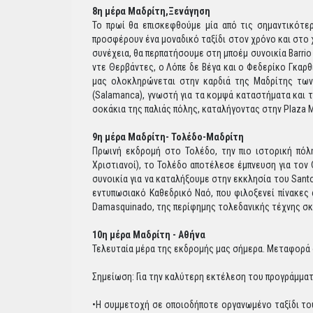
8η μέρα Μαδρίτη,Ξενάγηση
Το πρωί θα επισκεφθούμε μία από τις σημαντικότε
προσφέρουν ένα μοναδικό ταξίδι στον χρόνο και στο
συνέχεια, θα περπατήσουμε στη μποέμ συνοικία Barrio
ντε Θερβάντες, ο Λόπε δε Βέγα και ο Φεδερίκο Γκαρθία
μας ολοκληρώνεται στην καρδιά της Μαδρίτης των 
(Salamanca), γνωστή για τα κομψά καταστήματα και τ
σοκάκια της παλιάς πόλης, καταλήγοντας στην Plaza 
9η μέρα Μαδρίτη- Τολέδο-Mαδρίτη
Πρωινή εκδρομή στο Τολέδο, την πιο ιστορική πόλ
Χριστιανοί), το Τολέδο αποτέλεσε έμπνευση για τον
συνοικία για να καταλήξουμε στην εκκλησία του Sant
εντυπωσιακό Καθεδρικό Ναό, που φιλοξενεί πίνακες 
Damasquinado, της περίφημης τολεδανικής τέχνης σκ
10η μέρα Μαδρίτη - Αθήνα
Τελευταία μέρα της εκδρομής μας σήμερα. Μεταφορά 
Σημείωση: Για την καλύτερη εκτέλεση του προγράμματ
•Η συμμετοχή σε οποιοδήποτε οργανωμένο ταξίδι του