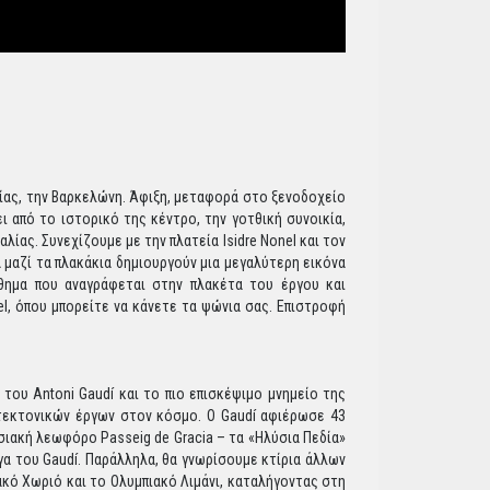
νίας, την Βαρκελώνη. Άφιξη, μεταφορά στο ξενοδοχείο
ι από το ιστορικό της κέντρο, την γοτθική συνοικία,
ίας. Συνεχίζουμε με την πλατεία Isidre Nonel και τον
 μαζί τα πλακάκια δημιουργούν μια μεγαλύτερη εικόνα
νθημα που αναγράφεται στην πλακέτα του έργου και
l, όπου μπορείτε να κάνετε τα ψώνια σας. Επιστροφή
 του Antoni Gaudí και το πιο επισκέψιμο μνημείο της
ιτεκτονικών έργων στον κόσμο. Ο Gaudí αφιέρωσε 43
σιακή λεωφόρο Passeig de Gracia – τα «Ηλύσια Πεδία»
ργα του Gaudí. Παράλληλα, θα γνωρίσουμε κτίρια άλλων
ακό Χωριό και το Ολυμπιακό Λιμάνι, καταλήγοντας στη