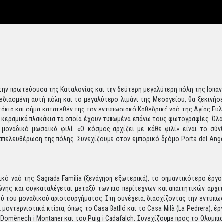
 την πρωτεύουσα της Καταλονίας και την δεύτερη μεγαλύτερη πόλη της Ισπα
διασμένη αυτή πόλη και το μεγαλύτερο λιμάνι της Μεσογείου, θα ξεκινήσε
κάκια και σήμα κατατεθέν της τον εντυπωσιακό Καθεδρικό ναό της Αγίας Ευλαλ
 κεραμικά πλακάκια τα οποία έχουν τυπωμένα επάνω τους φωτογραφίες. Όλα
 μοναδικό μωσαϊκό φιλί. «Ο κόσμος αρχίζει με κάθε φιλί» είναι το σύ
απελευθέρωση της πόλης. Συνεχίζουμε στον εμπορικό δρόμο Porta del Ange
ικό ναό της Sagrada Familia (ξενάγηση εξωτερικά), το σημαντικότερο έργο
νης και συγκαταλέγεται μεταξύ των πιο περίτεχνων και απαιτητικών αρχ
ού του μοναδικού αριστουργήματος. Στη συνέχεια, διασχίζοντας την εντυπω
οντερνιστικά κτίρια, όπως το Casa Batlló και το Casa Milà (La Pedrera), έ
Domènech i Montaner και του Puig i Cadafalch. Συνεχίζουμε προς το Ολυμπι