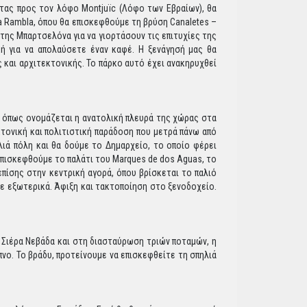
τας προς τον λόφο Montjuïc (Λόφο των Εβραίων), θα
a Rambla, όπου θα επισκεφθούμε τη βρύση Canaletes –
 της Μπαρτσελόνα για να γιορτάσουν τις επιτυχίες της
κή για να απολαύσετε έναν καφέ. Η ξενάγησή μας θα
 και αρχιτεκτονικής. Το πάρκο αυτό έχει ανακηρυχθεί
ε, όπως ονομάζεται η ανατολική πλευρά της χώρας στα
κτονική και πολιτιστική παράδοση που μετρά πάνω από
αλιά πόλη και θα δούμε το Δημαρχείο, το οποίο φέρει
επισκεφθούμε το παλάτι του Marques de dos Aguas, το
πίσης στην κεντρική αγορά, όπου βρίσκεται το παλιό
με εξωτερικά. Άφιξη και τακτοποίηση στο ξενοδοχείο.
 Σιέρα Νεβάδα και στη διασταύρωση τριών ποταμών, η
νο. Το βράδυ, προτείνουμε να επισκεφθείτε τη σπηλιά