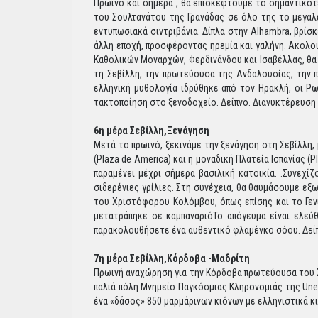
Πρωινό και σήμερα , θα επισκεφτούμε το σημαντικότε
του Σουλτανάτου της Γρανάδας σε όλο της το μεγαλ
εντυπωσιακά σιντριβάνια. Δίπλα στην Alhambra, βρίσκ
άλλη εποχή, προσφέροντας ηρεμία και γαλήνη. Ακολου
Καθολικών Μοναρχών, Φερδινάνδου και Ισαβέλλας, θα 
τη Σεβίλλη, την πρωτεύουσα της Ανδαλουσίας, την π
ελληνική μυθολογία ιδρύθηκε από τον Ηρακλή, οι Ρωμ
τακτοποίηση στο ξενοδοχείο. Δείπνο. Διανυκτέρευση
6η μέρα Σεβίλλη,Ξενάγηση
Μετά το πρωινό, ξεκινάμε την ξενάγηση στη Σεβίλλη,
(Plaza de America) και η μοναδική Πλατεία Ισπανίας 
παραμένει μέχρι σήμερα βασιλική κατοικία. .Συνεχίζ
σιδερένιες γρίλιες. Στη συνέχεια, θα θαυμάσουμε εξ
του Χριστόφορου Κολόμβου, όπως επίσης και το Γενι
μετατράπηκε σε καμπαναριόΤο απόγευμα είναι ελεύθε
παρακολουθήσετε ένα αυθεντικό φλαμένκο σόου. Δείπ
7η μέρα Σεβίλλη,Κόρδοβα -Μαδρίτη
Πρωινή αναχώρηση για την Κόρδοβα πρωτεύουσα του 
παλιά πόλη Μνημείο Παγκόσμιας Κληρονομιάς της Une
ένα «δάσος» 850 μαρμάρινων κιόνων με ελληνιστικά κ