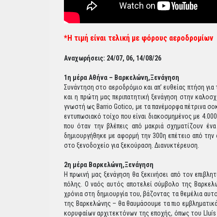
*Η τιμή είναι τελική με φόρους αεροδρομίων
Αναχωρήσεις: 24/07, 06, 14/08/26
1η μέρα Αθήνα – Βαρκελώνη,Ξενάγηση
Συνάντηση στο αεροδρόμιο και απ’ ευθείας πτήση για
και η πρώτη μας περιπατητική ξενάγηση στην καλοσχε
γνωστή ως Barrio Gotico, με τα πανέμορφα πέτρινα σο
εντυπωσιακό τοίχο που είναι διακοσμημένος με 4.000
που όταν την βλέπεις από μακριά σχηματίζουν ένα
δημιουργήθηκε με αφορμή την 300η επέτειο από την 
στο ξενοδοχείο για ξεκούραση. Διανυκτέρευση.
2η μέρα Βαρκελώνη,Ξενάγηση
Η πρωινή μας ξενάγηση θα ξεκινήσει από τον επιβλητ
πόλης. Ο ναός αυτός αποτελεί σύμβολο της Βαρκελώ
χρόνια στη δημιουργία του, βάζοντας τα θεμέλια αυτ
της Βαρκελώνης – θα θαυμάσουμε τα πιο εμβληματικά μ
κορυφαίων αρχιτεκτόνων της εποχής, όπως του Lluís 