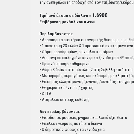
την ανεπιφύλακτη αποδοχή από τον ταξιδιώτη/εκδρομέ
1.690€
Τιμή ανά άτομο σε δίκλινο =
Επιβάρυνση μονόκλινου =
495€
Περιλαμβάνονται:
• Αεροπορικά εισιτήρια οικονομικής θέσης με απευθε
• 1 αποσκευή 23 κιλών & 1 προσωπικό αντικείμενο ανά
• Φόροι αεροδρομίων, επίναυλοι καυσίμων
• Διαμονή σε επιλεγμένα κεντρικά ξενοδοχεία 4* αστ
• Πρωινό μπουφέ καθημερινά
• Δώρο 3 δείπνα στο σύνολο (2 στη Σεβίλλη και 1 στη 
• Μεταφορές, περιηγήσεις και εκδρομές με κλιματιζ
• Επίσημος ελληνόφωνος ξεναγός /συνοδός του γραφ
• Ενημερωτικά έντυπα / χάρτες
• Φ.Π.Α.
• Ασφάλεια αστικής ευθύνης
Δεν περιλαμβάνονται:
• Είσοδοι σε μουσεία, μνημεία και λοιπά αξιοθέατα
• Επιπλέον γεύματα, ποτά στα δείπνα.
• Ο δημοτικός φόρος στα ξενοδοχεία