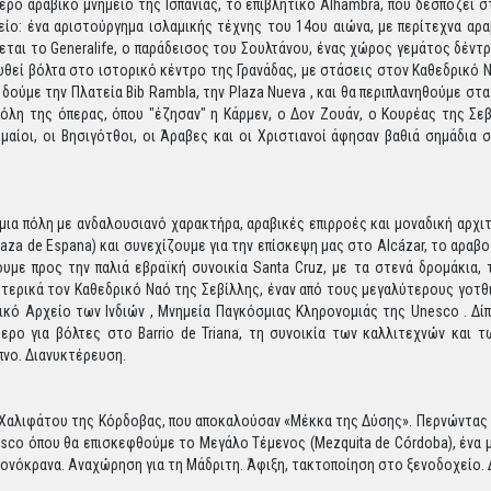
ρο αραβικό μνημείο της Ισπανίας, το επιβλητικό Alhambra, που δεσπόζει 
είο: ένα αριστούργημα ισλαμικής τέχνης του 14ου αιώνα, με περίτεχνα αρ
εται το Generalife, ο παράδεισος του Σουλτάνου, ένας χώρος γεμάτος δέντρ
θεί βόλτα στο ιστορικό κέντρο της Γρανάδας, με στάσεις στον Καθεδρικό 
δούμε την Πλατεία Bib Rambla, την Plaza Nueva , και θα περιπλανηθούμε στα
όλη της όπερας, όπου "έζησαν" η Κάρμεν, ο Δον Ζουάν, ο Κουρέας της Σε
αίοι, οι Βησιγότθοι, οι Άραβες και οι Χριστιανοί άφησαν βαθιά σημάδια 
 μια πόλη με ανδαλουσιανό χαρακτήρα, αραβικές επιρροές και μοναδική αρχι
(Plaza de Espana) και συνεχίζουμε για την επίσκεψη μας στο Alcázar, το αρα
ουμε προς την παλιά εβραϊκή συνοικία Santa Cruz, με τα στενά δρομάκια, 
ωτερικά τον Καθεδρικό Ναό της Σεβίλλης, έναν από τους μεγαλύτερους γοτ
κό Αρχείο των Ινδιών , Μνημεία Παγκόσμιας Κληρονομιάς της Unesco . Δίπλ
ρο για βόλτες στο Barrio de Triana, τη συνοικία των καλλιτεχνών και τ
νο. Διανυκτέρευση.
Χαλιφάτου της Κόρδοβας, που αποκαλούσαν «Μέκκα της Δύσης». Περνώντας α
sco όπου θα επισκεφθούμε το Μεγάλο Τέμενος (Mezquita de Córdoba), ένα 
ιονόκρανα. Αναχώρηση για τη Μάδριτη. Άφιξη, τακτοποίηση στο ξενοδοχείο.