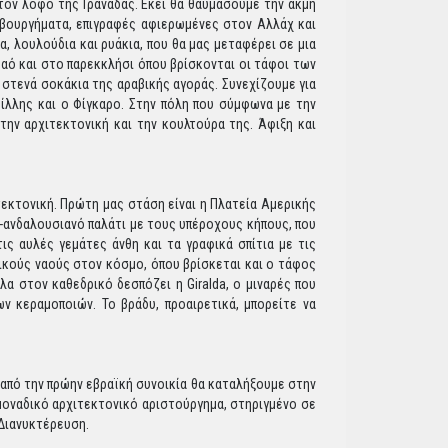
στον λόφο της Γρανάδας. Εκεί θα θαυμάσουμε την ακμή
αβουργήματα, επιγραφές αφιερωμένες στον Αλλάχ και
α, λουλούδια και ρυάκια, που θα μας μεταφέρει σε μια
Ναό και στο παρεκκλήσι όπου βρίσκονται οι τάφοι των
 στενά σοκάκια της αραβικής αγοράς. Συνεχίζουμε για
βίλλης και ο Φίγκαρο. Στην πόλη που σύμφωνα με την
στην αρχιτεκτονική και την κουλτούρα της. Άφιξη και
τεκτονική. Πρώτη μας στάση είναι η Πλατεία Αμερικής
βο-ανδαλουσιανό παλάτι με τους υπέροχους κήπους, που
τις αυλές γεμάτες άνθη και τα γραφικά σπίτια με τις
θικούς ναούς στον κόσμο, όπου βρίσκεται και ο τάφος
α στον καθεδρικό δεσπόζει η Giralda, ο μιναρές που
ων κεραμοποιών. Το βράδυ, προαιρετικά, μπορείτε να
πό την πρώην εβραϊκή συνοικία θα καταλήξουμε στην
μοναδικό αρχιτεκτονικό αριστούργημα, στηριγμένο σε
 Διανυκτέρευση.