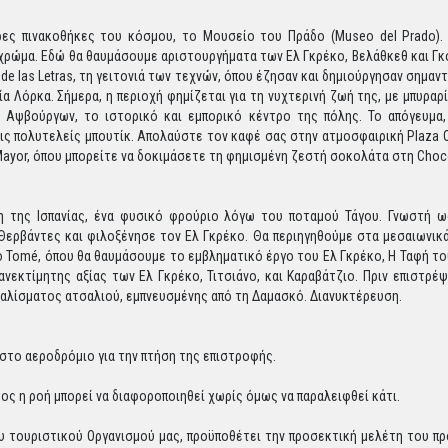
ρες πινακοθήκες του κόσμου, το Μουσείο του Πράδο (Museo del Prado).
 χρώμα. Εδώ θα θαυμάσουμε αριστουργήματα των Ελ Γκρέκο, Βελάθκεθ και Γκ
 de las Letras, τη γειτονιά των τεχνών, όπου έζησαν και δημιούργησαν σημαν
 Λόρκα. Σήμερα, η περιοχή φημίζεται για τη νυχτερινή ζωή της, με μπυραρίες
Αψβούργων, το ιστορικό και εμπορικό κέντρο της πόλης. Το απόγευμα,
ις πολυτελείς μπουτίκ. Απολαύστε τον καφέ σας στην ατμοσφαιρική Plaza Ori
Mayor, όπου μπορείτε να δοκιμάσετε τη φημισμένη ζεστή σοκολάτα στη Choco
η της Ισπανίας, ένα φυσικό φρούριο λόγω του ποταμού Τάγου. Γνωστή ως
 Θερβάντες και φιλοξένησε τον Ελ Γκρέκο. Θα περιηγηθούμε στα μεσαιωνικά
o Tomé, όπου θα θαυμάσουμε το εμβληματικό έργο του Ελ Γκρέκο, Η Ταφή τ
ανεκτίμητης αξίας των Ελ Γκρέκο, Τιτσιάνο, και Καραβάτζιο. Πριν επιστρ
αλίσματος ατσαλιού, εμπνευσμένης από τη Δαμασκό. Διανυκτέρευση.
στο αεροδρόμιο για την πτήση της επιστροφής.
ος η ροή μπορεί να διαφοροποιηθεί χωρίς όμως να παραλειφθεί κάτι.
 τουριστικού Οργανισμού μας, προϋποθέτει την προσεκτική μελέτη του πρ